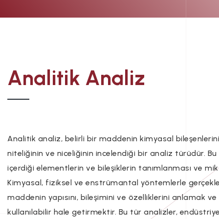
Analitik Analiz
Analitik analiz, belirli bir maddenin kimyasal bileşenler
niteliğinin ve niceliğinin incelendiği bir analiz türüdür. B
içerdiği elementlerin ve bileşiklerin tanımlanması ve miktar
Kimyasal, fiziksel ve enstrümantal yöntemlerle gerçekleşti
maddenin yapısını, bileşimini ve özelliklerini anlamak ve b
kullanılabilir hale getirmektir. Bu tür analizler, endüstriy