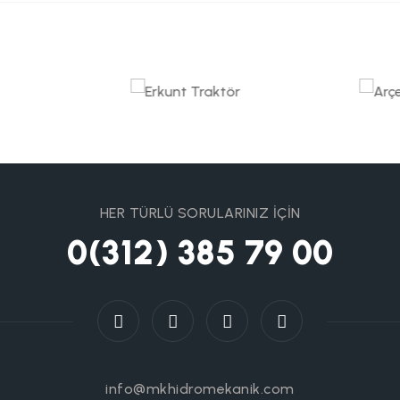
HER TÜRLÜ SORULARINIZ İÇİN
0(312) 385 79 00
info@mkhidromekanik.com