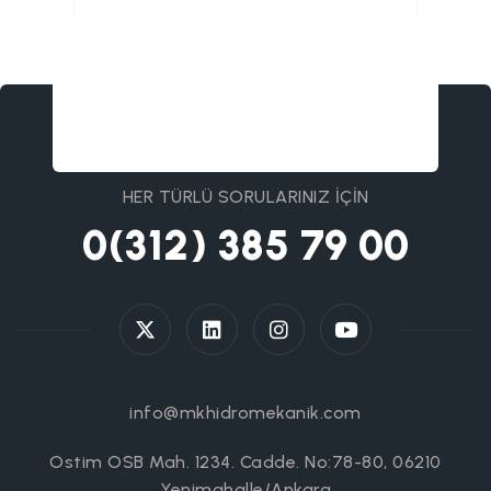
HER TÜRLÜ SORULARINIZ İÇİN
0(312) 385 79 00
info@mkhidromekanik.com
Ostim OSB Mah. 1234. Cadde. No:78-80, 06210
Yenimahalle/Ankara