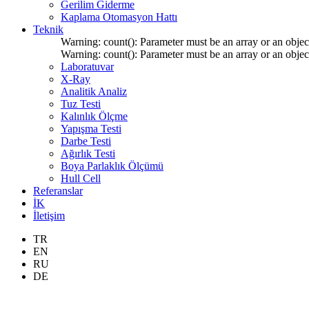
Gerilim Giderme
Kaplama Otomasyon Hattı
Teknik
Warning: count(): Parameter must be an array or an obje
Warning: count(): Parameter must be an array or an obje
Laboratuvar
X-Ray
Analitik Analiz
Tuz Testi
Kalınlık Ölçme
Yapışma Testi
Darbe Testi
Ağırlık Testi
Boya Parlaklık Ölçümü
Hull Cell
Referanslar
İK
İletişim
TR
EN
RU
DE