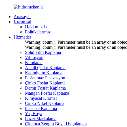
Anasayfa
Kurumsal
Hakkımızda
Politikalarımız
Hizmetler
Warning: count(): Parameter must be an array or an obje
Warning: count(): Parameter must be an array or an obje
Solid Film Kaplama
Vibrasyon
Kumlama
Alkali Çinko Kaplama
Kadmiyum Kaplama
Paslanmaz Pasivasyon
Çinko Fosfat Kaplama
Demir Fosfat Kaplama
Mangan Fosfat Kaplama
Kimyasal Kromat
Çinko Nikel Kaplama
Plastisol Kaplama
Yaş Boya
Lazer Markalama
Çinkoca Zengin Boya Uygulaması